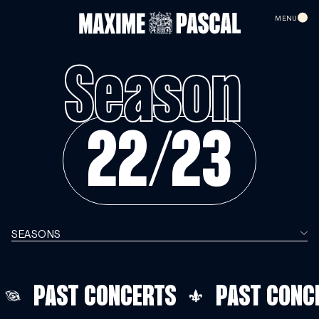
FR
MENU
Season
HOME
CALENDAR
22/23
MAXIME PASCAL
VIDEOS
SEASONS
CONTACT
TO SUPPORT US
NEWSLETTER
LE BALCON
PAST CONCERTS
PAST CONCE