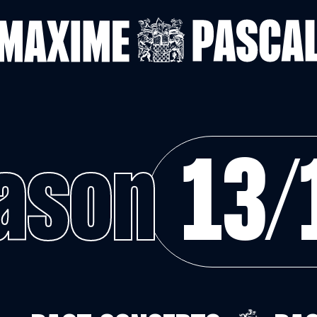
ason
13/