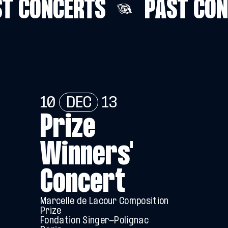
T CONCERTS
PAST CON
10
DEC
13
Prize
Winners'
Concert
Marcelle de Lacour Composition
Prize
Fondation Singer-Polignac