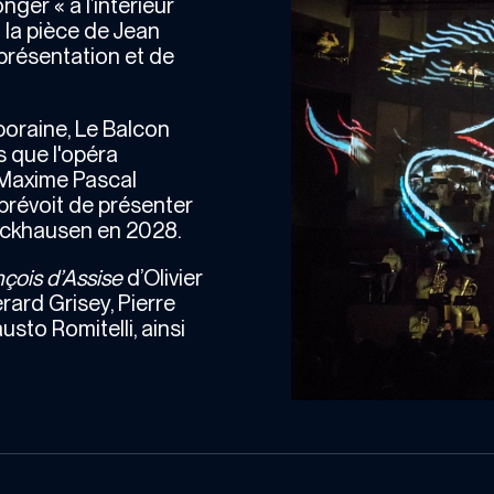
ger « à l’intérieur
 la pièce de Jean
présentation et de
oraine, Le Balcon
s que l'opéra
 Maxime Pascal
 prévoit de présenter
tockhausen en 2028.
nçois d’Assise
d’Olivier
ard Grisey, Pierre
sto Romitelli, ainsi