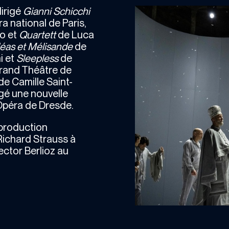
dirigé
Gianni Schicchi
a national de Paris,
no et
Quartett
de Luca
léas et Mélisande
de
i et
Sleepless
de
Grand Théâtre de
de Camille Saint-
igé une nouvelle
’Opéra de Dresde.
 production
ichard Strauss à
ctor Berlioz au