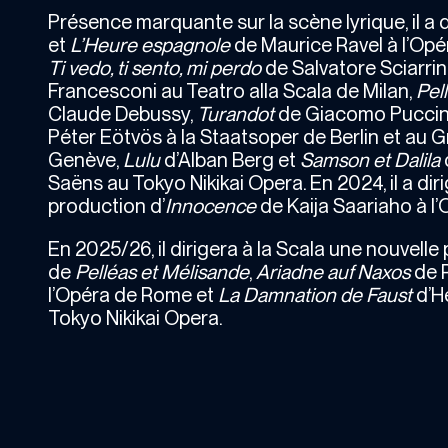
Présence marquante sur la scène lyrique, il a 
et
L’Heure espagnole
de Maurice Ravel à l’Opér
Ti vedo, ti sento, mi perdo
de Salvatore Sciarri
Francesconi au Teatro alla Scala de Milan,
Pel
Claude Debussy,
Turandot
de Giacomo Puccin
Péter Eötvös à la Staatsoper de Berlin et au 
Genève,
Lulu
d’Alban Berg et
Samson et Dalila
Saëns au Tokyo Nikikai Opera. En 2024, il a dir
production d’
Innocence
de Kaija Saariaho à l
En 2025/26, il dirigera à la Scala une nouvelle
de
Pelléas et Mélisande
,
Ariadne auf Naxos
de R
l’Opéra de Rome et
La Damnation de Faust
d’He
Tokyo Nikikai Opera.