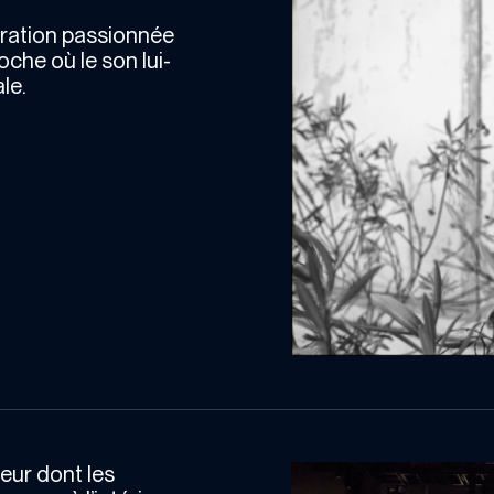
oration passionnée
he où le son lui-
le.
teur dont les