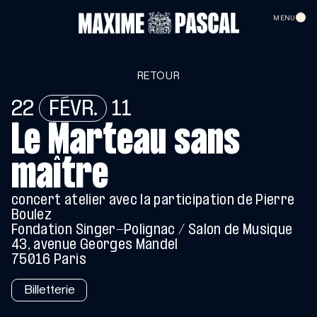
EN
MENU
ACCUEIL
RETOUR
22
FÉVR.
11
CALENDRIER
Le Marteau sans
MAXIME PASCAL
maître
VIDÉOS
concert atelier avec la participation de Pierre
Boulez
Fondation Singer-Polignac / Salon de Musique
43, avenue Georges Mandel
CONTACT
SOUTENIR
NEWSLETTER
75016 Paris
LE BALCON
Billetterie