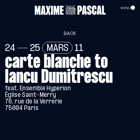
FR
MENU
HOME
BACK
24 — 25
MARS
11
CALENDAR
carte blanche to
MAXIME PASCAL
Iancu Dumitrescu
VIDEOS
feat. Ensemble Hyperion
Église Saint-Merry
76, rue de la Verrerie
75004 Paris
CONTACT
TO SUPPORT US
NEWSLETTER
LE BALCON