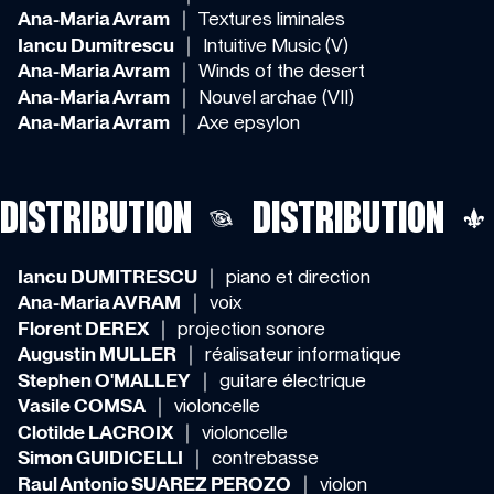
Ana-Maria Avram
｜ Textures liminales
Iancu Dumitrescu
｜ Intuitive Music (V)
Ana-Maria Avram
｜ Winds of the desert
Ana-Maria Avram
｜ Nouvel archae (VII)
Ana-Maria Avram
｜ Axe epsylon
DISTRIBUTION
DISTRIBUTION
Iancu DUMITRESCU
｜ piano et direction
Ana-Maria AVRAM
｜ voix
Florent DEREX
｜ projection sonore
Augustin MULLER
｜ réalisateur informatique
Stephen O'MALLEY
｜ guitare électrique
Vasile COMSA
｜ violoncelle
Clotilde LACROIX
｜ violoncelle
Simon GUIDICELLI
｜ contrebasse
Raul Antonio SUAREZ PEROZO
｜ violon